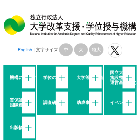
English
|
文字サイズ
中
大
特大
国立大学の
機構について
学位の授与
大学等の評価
施設整備・
運営基盤強化
質保証・
調査研究
助成事業
イベント
国際連携
出版物等