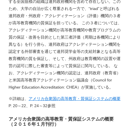
する全国規模の組織は連邦政府機関を含めて存在しない。この
ため、大学の自治が広く尊重される一方で、“triad”と呼ばれる
連邦政府・州政府・アクレディテーション（評価）機関の３者
が高等教育機関の質保証を担っている。 この３者については、
アクレディテーション機関が高等教育機関や教育プログラムの
質の保証・改善を目的とした第三者評価（周期は各機関により
異なる）を行う傍ら、連邦政府はアクレディテーション機関を
認定する外部審査を通じて連邦奨学金等の支給対象となる高等
教育機関の質を保証し、そして、州政府は教育機関の設置や運
営の認可に際した審査等によって質保証に関与している。 な
お、アクレディテーション機関の認定は、連邦政府（教育省）
と米国高等教育アクレディテーション協議会（Council for
Higher Education Accreditation: CHEA）が実施している。
※詳細は、
アメリカ合衆国の高等教育・質保証システムの概要
P. 20～22、P. 24～32参照
アメリカ合衆国の高等教育・質保証システムの概要
（２０１６年１月刊行）