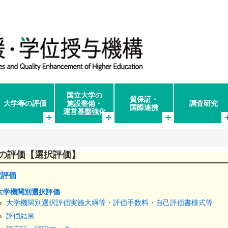
国立大学の
質保証・
大学等の評価
施設整備・
調査研究
国際連携
運営基盤強化
の評価【選択評価】
択評価
大学機関別選択評価
大学機関別選択評価実施大綱等・評価手数料・自己評価書様式等
評価結果