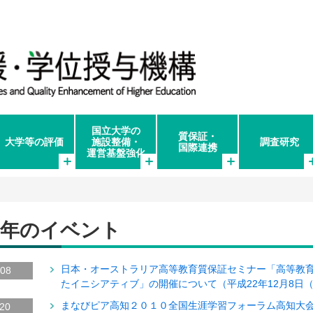
国立大学の
質保証・
大学等の評価
施設整備・
調査研究
国際連携
運営基盤強化
10年のイベント
日本・オーストラリア高等教育質保証セミナー「高等教
.08
たイニシアティブ」の開催について（平成22年12月8日
まなびピア高知２０１０全国生涯学習フォーラム高知大
.20