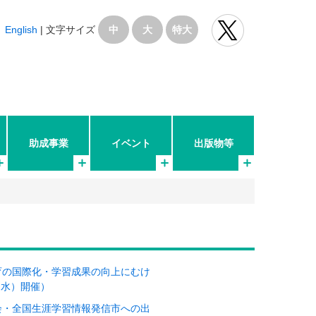
English
|
文字サイズ
中
大
特大
助成事業
イベント
出版物等
育の国際化・学習成果の向上にむけ
（水）開催）
会・全国生涯学習情報発信市への出