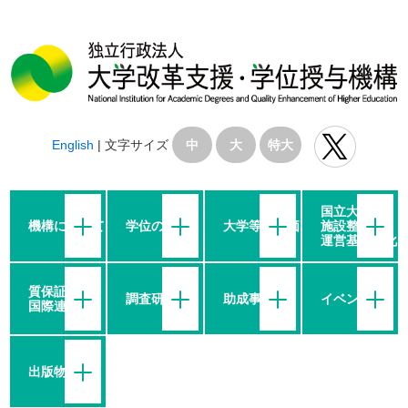
English
|
文字サイズ
中
大
特大
国立大学の
機構について
学位の授与
大学等の評価
施設整備・
運営基盤強化
質保証・
調査研究
助成事業
イベント
国際連携
出版物等