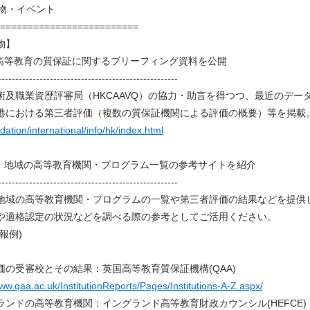
行物・イベント
=========================
物】
港高等教育の質保証に関するブリーフィング資料を公開
----------------------------------------------------
術及職業資歴評審局（HKCAAVQ）の協力・助言を得つつ、最近のデ
港における第三者評価（複数の質保証機関による評価の概要）等を掲載
dation/international/info/hk/index.html
国・地域の高等教育機関・プログラム一覧の参考サイトを紹介
----------------------------------------------------
地域の高等教育機関・プログラムの一覧や第三者評価の結果などを提供
や適格認定の状況などを調べる際の参考としてご活用ください。
報例)
】
価の受審校とその結果：英国高等教育質保証機構(QAA)
www.qaa.ac.uk/InstitutionReports/Pages/Institutions-A-Z.aspx/
ランドの高等教育機関：イングランド高等教育財政カウンシル(HEFCE)