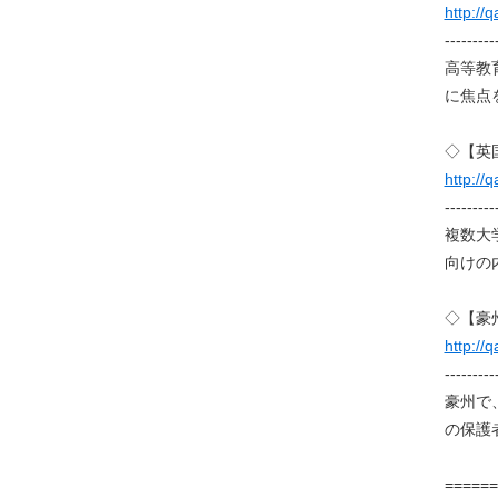
http://
---------
高等教
に焦点
◇【英
http://
---------
複数大
向けの
◇【豪
http://
---------
豪州で、学
の保護
======