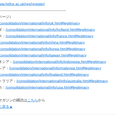
www.hefce.ac.uk/reg/register/
----------------------------------------------------
ページ）
consolidation/international/info/uk.html#legitimacy
ダ：
/consolidation/international/info/holland.html#legitimacy
ス：
/consolidation/international/info/france.html#legitimacy
consolidation/international/info/china.html#legitimacy
consolidation/international/info/korea.html#legitimacy
consolidation/international/info/taiwan.html#legitimacy
ネシア：
/consolidation/international/info/indonesia.html#legitimacy
シア：
/consolidation/international/info/malaysia.html#legitimacy
consolidation/international/info/thailand.html#legitimacy
トラリア：
/consolidation/international/info/australia.html#legitimacy
カ：
/consolidation/international/info/usa.html#legitimacy
マガジンの購読は
こちら
から
に戻る▲