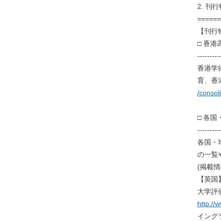
2. 刊
======
【刊行
□ 香
---------
香港学
育、香
/consoli
□ 各
---------
各国・
の一覧
(掲載情
【英国
大学評
http://
イング