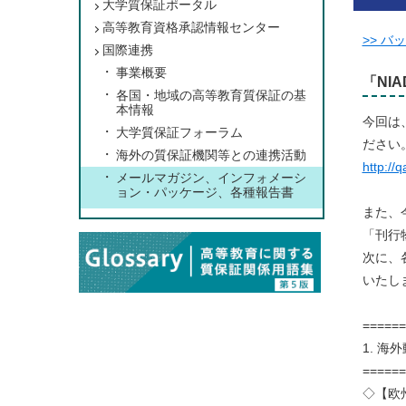
大学質保証ポータル
高等教育資格承認情報センター
>> 
国際連携
事業概要
「NIA
各国・地域の高等教育質保証の基
本情報
今回は
大学質保証フォーラム
ださい
海外の質保証機関等との連携活動
http://
メールマガジン、インフォメーシ
ョン・パッケージ、各種報告書
また、
「刊行
次に、
いたし
======
1. 海
======
◇【欧