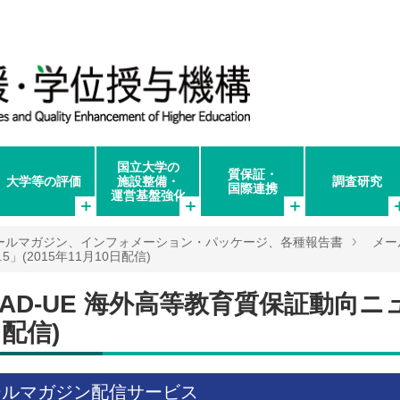
国立大学の
質保証・
大学等の評価
施設整備・
調査研究
国際連携
運営基盤強化
ールマガジン、インフォメーション・パッケージ、各種報告書
メー
5」(2015年11月10日配信)
IAD-UE 海外高等教育質保証動向ニュース
日配信)
ールマガジン配信サービス