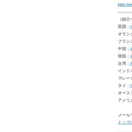
http://
---------
（紹介
英国：
/
オラン
フラン
中国：
/
韓国：
/
台湾：
/
インド
マレー
タイ：
/
オース
アメリ
メール
トップ