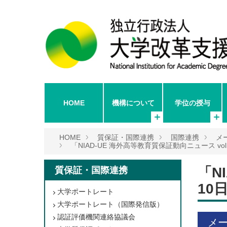
HOME
機構について
学位の授与
HOME
質保証・国際連携
国際連携
メ
「NIAD-UE 海外高等教育質保証動向ニュース vol.
「N
質保証・国際連携
10
大学ポートレート
大学ポートレート（国際発信版）
認証評価機関連絡協議会
メ