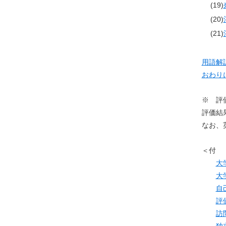
(19)
(20)
(21)
用語解
おわり
※ 評
評価結
なお、
＜付
大
大
自
評
訪
独