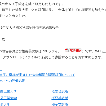
見の申立て手続きを経て確定したものです。
確定した対象大学ごとの評価結果に、全体を通じての概要等を加えたも
取りまとめました。
25年度大学機関別認証評価実施結果報告」
次
の報告書および概要英訳版はPDFファイル（
）です。WEB
。 ダウンロード(ファイルに保存)して参照することをおすすめします。
に
5年度に機構が実施した大学機関別認証評価について
学ごとの評価結果
室蘭工業大学
概要英訳版
北見工業大学
概要英訳版
弘前大学
概要英訳版