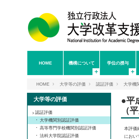
HOME
機構について
学位の授与
HOME
大学等の評価
認証評価
大学機
●平
大学等の評価
（平
認証評価
大学機関別認証評価
高等専門学校機関別認証評価
本評価
法科大学院認証評価
におい