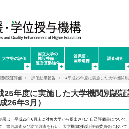
国立大学の
質保証・
大学等の評価
施設整備・
調査研究
国際連携
運営基盤強化
関別認証評価
評価結果報告
●平成25年度に実施した大学機関
成25年度に実施した大学機関別認
成26年3月）
結果は、平成25年6月末に対象大学から提出された自己評価書について
て、書面調査及び訪問調査を行い、大学機関別認証評価委員会において