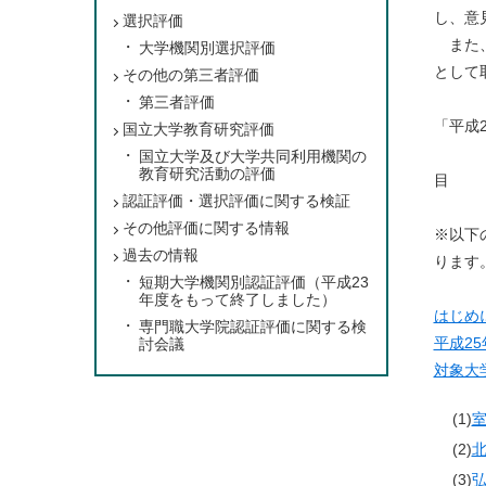
し、意
選択評価
また、
大学機関別選択評価
として
その他の第三者評価
第三者評価
「平成
国立大学教育研究評価
国立大学及び大学共同利用機関の
教育研究活動の評価
目 
認証評価・選択評価に関する検証
その他評価に関する情報
※以下
過去の情報
ります
短期大学機関別認証評価（平成23
年度をもって終了しました）
はじめ
専門職大学院認証評価に関する検
平成2
討会議
対象大
(1)
(2)
(3)