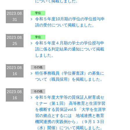
について掲載しました。
2023.08.
学位
令和５年度10月期の学位の学位授与申
31
請の受付について掲載しました。
2023.08.
学位
令和５年度４月期の学士の学位授与申
25
請に係る判定結果の通知について掲載
しました。
2023.08.
その他
特任事務職員（学位審査課）の募集に
16
ついて（職員採用）を掲載しました。
2023.08.
その他
令和５年度大学等の質保証人材育成セ
16
ミナー（第１回） 高等教育と生涯学習
を横断する質保証vol.5 「大学を生涯学
習の拠点とするには 地域連携と教育
機関連携の実践例から」（９月１３日
（水）開催）について掲載しました。