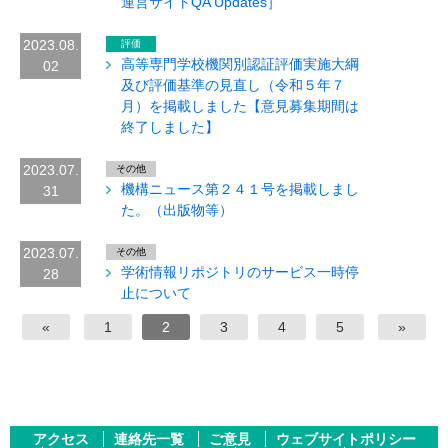
運営サイトQA Updates］
2023.08.
評価
高等専門学校機関別認証評価実施大綱
02
及び評価基準の見直し（令和５年７
月）を掲載しました【意見募集期間は
終了しました】
2023.07.
その他
機構ニュース第２４１号を掲載しまし
31
た。（出版物等）
2023.07.
その他
学術情報リポジトリのサービス一時停
28
止について
«
1
2
3
4
5
»
アクセス
連絡先一覧
ご意見
ウェブサイトポリシー