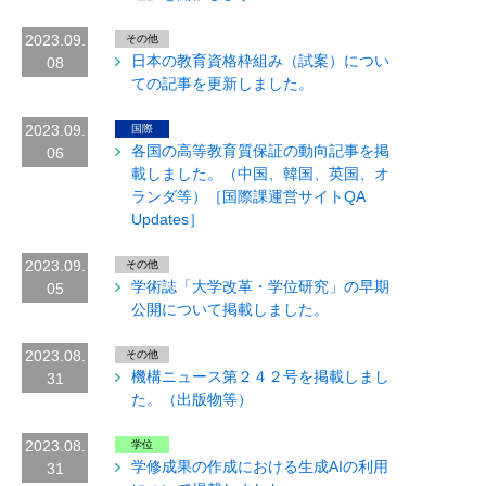
2023.09.
その他
日本の教育資格枠組み（試案）につい
08
ての記事を更新しました。
2023.09.
国際
各国の高等教育質保証の動向記事を掲
06
載しました。（中国、韓国、英国、オ
ランダ等）［国際課運営サイトQA
Updates］
2023.09.
その他
学術誌「大学改革・学位研究」の早期
05
公開について掲載しました。
2023.08.
その他
機構ニュース第２４２号を掲載しまし
31
た。（出版物等）
2023.08.
学位
学修成果の作成における生成AIの利用
31