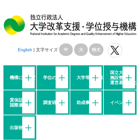
English
|
文字サイズ
中
大
特大
国立大学の
機構について
学位の授与
大学等の評価
施設整備・
運営基盤強化
質保証・
調査研究
助成事業
イベント
国際連携
出版物等