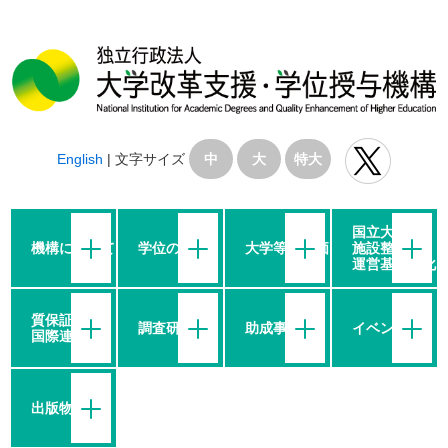
English
|
文字サイズ
中
大
特大
国立大学の
機構について
学位の授与
大学等の評価
施設整備・
運営基盤強化
質保証・
調査研究
助成事業
イベント
国際連携
出版物等