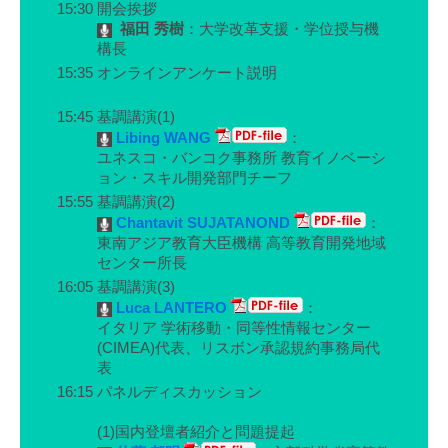
15:30
開会挨拶
福田 秀樹
：大学改革支援・学位授与機
構長
15:35
オンラインアンケート説明
15:45
基調講演(1)
Libing WANG
：
ユネスコ・バンコク事務所 教育イノベーシ
ョン・スキル開発部門チーフ
15:55
基調講演(2)
Chantavit SUJATANOND
：
東南アジア教育大臣機構 高等教育開発地域
センター所長
16:05
基調講演(3)
Luca LANTERO
：
イタリア 学術移動・同等性情報センター
(CIMEA)代表、リスボン承認規約事務局代
表
16:15
パネルディスカッション
(1)国内登壇者紹介と問題提起