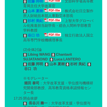
佐藤 邦明
：文部科学省高等教
育局主任大学改革官
山本 夏樹
：株式会社日立製作
所人財統括本部人事勤労本部長
杉村 美紀
：上智大学グローバ
ル化推進担当副学長・総合人間科学部教育
学科教授
谷口 功
：独立行政法人国立
高等専門学校機構理事長
(2)全体討論
Libing WANG
Chantavit
SUJATANOND
Luca LANTERO
佐藤 邦明
山本 夏樹
杉村 美紀
谷口 功
※モデレーター
堀田 泰司
：大学改革支援・学位授与機構研
究開発部教授、高等教育資格承認情報セン
ター長
17:25
閉会挨拶
長谷川 壽一
：大学改革支援・学位授与