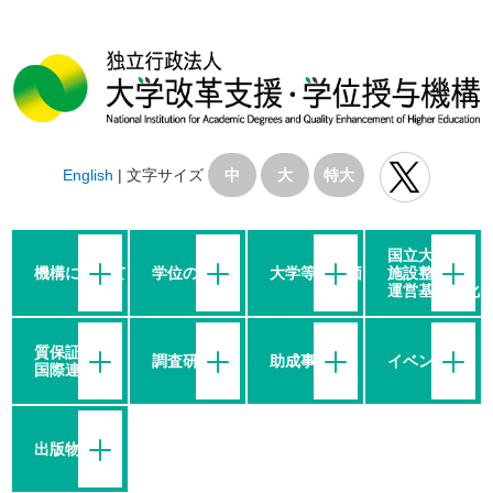
English
|
文字サイズ
中
大
特大
国立大学の
機構について
学位の授与
大学等の評価
施設整備・
運営基盤強化
質保証・
調査研究
助成事業
イベント
国際連携
出版物等