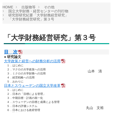
HOME
出版物等
その他
国立大学財務・経営センターの刊行物
研究部研究紀要「大学財務経営研究」
「大学財務経営研究」第３号
「大学財務経営研究」第３号
目 次
● 研究論文
大学政策と経営への財務分析の活用
１．はじめに
２．マクロの大学政策への活用
山本 清
３．ミクロの大学財務への活用
４．経営戦略への活用
５．おわりに
日本とスウェーデンの国立大学改革
１．はじめに
２．日本の「目標による管理」
３．中期目標・計画の画一化
４．スウェーデンの目標と成果による管理
５．日本の評価システム
丸山 文裕
６．日本における政府管理