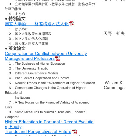
３．立命館学園の長期計画～教学改革と経営・財務改革の
計画的推進
４．まとめ
● 特別論文
国立大学論――格差構造と法人化
１．はじめに
天野 郁夫
２．国立大学政策の展開過程
３．国立大学の法人化問題
４．法人化と国立大学政策
● 英文論文
Cooperation or Conflict between University
Managers and Professors
１．The Business of Higher Education
２．The University Traditio
３．Different Governance Models
４．Past Loci of Cooperation and Conflict
William K.
５．Recent Trends in the Environment of Higher Education
Cummings
６．Consequent Changes in the Operation of Higher
Educational
Institutions
７．A New Focus on the Financial Viability of Academic
Units
８．Some Measures to Minimize Tensions, Enhance
Cooperati
Higher Education in Portugal : Recent Evolutio
n, Equity,
Trends and Perspectives of Future