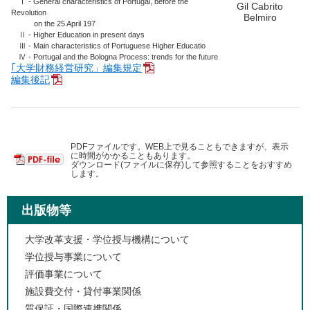
Ⅰ - General characteristics of Portugal, before the
Gil Cabrito
Revolution
Belmiro
on the 25 April 197
Ⅱ - Higher Education in present days
Ⅲ - Main characteristics of Portuguese Higher Educatio
Ⅳ - Portugal and the Bologna Process: trends for the future
｢大学財務経営研究」編集規定
編集後記
PDFファイルです。WEB上で見ることもできますが、表示
に時間がかかることもあります。
ダウンロード(ファイルに保存)して参照することをおすすめ
します。
出版物等
大学改革支援・学位授与機構について
学位授与事業について
評価事業について
施設費交付・貸付事業関係
質保証・国際連携関係