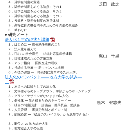
４．奨学金制度の変遷
芝田 政之
５．奨学金制度をめぐる論点：その１
６．奨学金制度をめぐる論点：その２
７．奨学金制度をめぐる論点：その３
８．授業料・奨学金制度の運営体制
９．高等教育の機会均等のためのその他の取組み
10．終わりに
● 研究ノート
法人化１年の現状と課題
１．はじめに ― 総長就任前後のこと
２．法人化を越えて
３．｢知」の社会還元 ― 組織対応型産学連携
梶山 千里
３．目標達成のための方策立案
４．アジア指向 ― 国際交流の現状
５．持続する発展 ― 新キャンパス構想
６．今後の課題 ―「持続的に変革する九州大学」
法人化のインパクト――地方大学の試み―
―
１．原点への回帰としての法人化
２．文科省からのトップダウン、学部からのボトムアップ
３．グランドデザインがないままの法人化
４．個性化 ― 生き残るためのキーワード ―
黒木 登志夫
５．独自の制度設計 ― 評議会、部局長会、懇談会 ―
６．人員管理 ― 選択定年制とポイント制 ―
７．病院経営 ―『破綻のスパイラル』から脱却できるか
―
８．旧帝大 vs 地方総合大学
９．地方総合大学の役割