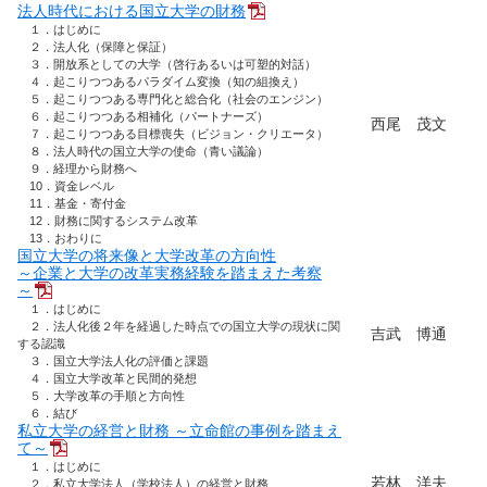
法人時代における国立大学の財務
１．はじめに
２．法人化（保障と保証）
３．開放系としての大学（啓行あるいは可塑的対話）
４．起こりつつあるパラダイム変換（知の組換え）
５．起こりつつある専門化と総合化（社会のエンジン）
６．起こりつつある相補化（パートナーズ）
西尾 茂文
７．起こりつつある目標喪失（ビジョン・クリエータ）
８．法人時代の国立大学の使命（青い議論）
９．経理から財務へ
10．資金レベル
11．基金・寄付金
12．財務に関するシステム改革
13．おわりに
国立大学の将来像と大学改革の方向性
～企業と大学の改革実務経験を踏まえた考察
～
１．はじめに
２．法人化後２年を経過した時点での国立大学の現状に関
吉武 博通
する認識
３．国立大学法人化の評価と課題
４．国立大学改革と民間的発想
５．大学改革の手順と方向性
６．結び
私立大学の経営と財務 ～立命館の事例を踏まえ
て～
１．はじめに
若林 洋夫
２．私立大学法人（学校法人）の経営と財務