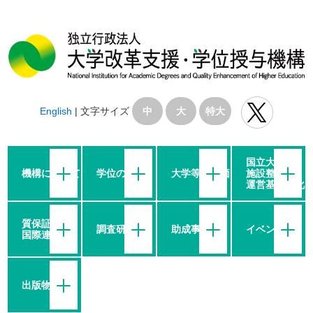
English
|
文字サイズ
中
大
特大
国立大学の
機構について
学位の授与
大学等の評価
施設整備・
運営基盤強化
質保証・
調査研究
助成事業
イベント
国際連携
出版物等