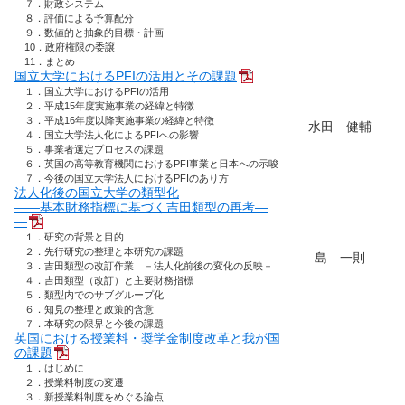
７．財政システム
８．評価による予算配分
９．数値的と抽象的目標・計画
10．政府権限の委譲
11．まとめ
国立大学におけるPFIの活用とその課題
１．国立大学におけるPFIの活用
２．平成15年度実施事業の経緯と特徴
３．平成16年度以降実施事業の経緯と特徴
水田 健輔
４．国立大学法人化によるPFIへの影響
５．事業者選定プロセスの課題
６．英国の高等教育機関におけるPFI事業と日本への示唆
７．今後の国立大学法人におけるPFIのあり方
法人化後の国立大学の類型化
――基本財務指標に基づく吉田類型の再考―
―
１．研究の背景と目的
２．先行研究の整理と本研究の課題
島 一則
３．吉田類型の改訂作業 －法人化前後の変化の反映－
４．吉田類型（改訂）と主要財務指標
５．類型内でのサブグループ化
６．知見の整理と政策的含意
７．本研究の限界と今後の課題
英国における授業料・奨学金制度改革と我が国
の課題
１．はじめに
２．授業料制度の変遷
３．新授業料制度をめぐる論点