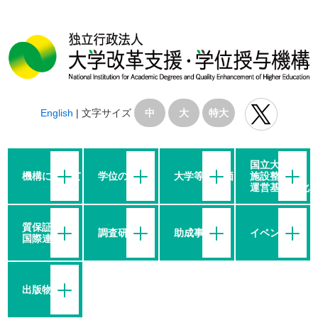
English
|
文字サイズ
中
大
特大
国立大学の
機構について
学位の授与
大学等の評価
施設整備・
運営基盤強化
質保証・
調査研究
助成事業
イベント
国際連携
出版物等