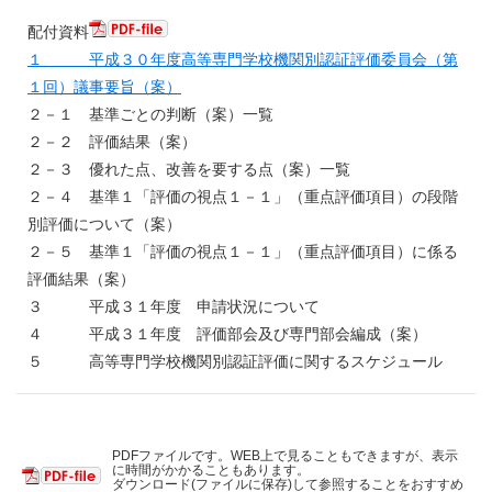
配付資料
１ 平成３０年度高等専門学校機関別認証評価委員会（第
１回）議事要旨（案）
２－１ 基準ごとの判断（案）一覧
２－２ 評価結果（案）
２－３ 優れた点、改善を要する点（案）一覧
２－４ 基準１「評価の視点１－１」（重点評価項目）の段階
別評価について（案）
２－５ 基準１「評価の視点１－１」（重点評価項目）に係る
評価結果（案）
３ 平成３１年度 申請状況について
４ 平成３１年度 評価部会及び専門部会編成（案）
５ 高等専門学校機関別認証評価に関するスケジュール
PDFファイルです。WEB上で見ることもできますが、表示
に時間がかかることもあります。
ダウンロード(ファイルに保存)して参照することをおすすめ