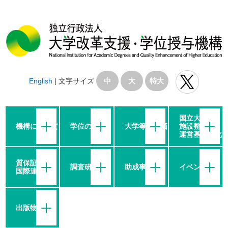
English
|
文字サイズ
中
大
特大
国立大学の
機構について
学位の授与
大学等の評価
施設整備・
運営基盤強化
質保証・
調査研究
助成事業
イベント
国際連携
出版物等