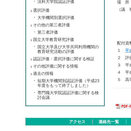
法科大学院認証評価
場 所
（議 
選択評価
（１
大学機関別選択評価
（２）
その他の第三者評価
（３
第三者評価
国立大学教育研究評価
配付資
国立大学及び大学共同利用機関の
１
平
教育研究活動の評価
２ 評
認証評価・選択評価に関する検証
３ 平
その他評価に関する情報
４ 平
過去の情報
５ 高
短期大学機関別認証評価（平成23
年度をもって終了しました）
専門職大学院認証評価に関する検
討会議
アクセス
連絡先一覧