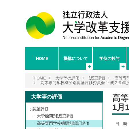
HOME
機構について
学位の授与
HOME
大学等の評価
認証評価
高等専
高等専門学校機関別認証評価委員会 平成２９年度
高等
大学等の評価
1月
認証評価
大学機関別認証評価
高等専門学校機関別認証評価
日 時 