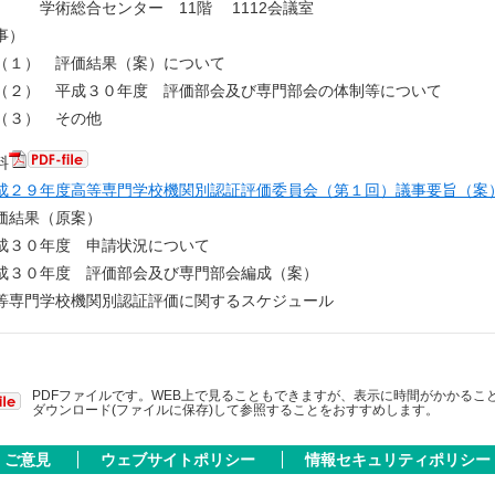
 学術総合センター 11階 1112会議室
事）
） 評価結果（案）について
 平成３０年度 評価部会及び専門部会の体制等について
） その他
料
成２９年度高等専門学校機関別認証評価委員会（第１回）議事要旨（案
価結果（原案）
成３０年度 申請状況について
成３０年度 評価部会及び専門部会編成（案）
等専門学校機関別認証評価に関するスケジュール
PDFファイルです。WEB上で見ることもできますが、表示に時間がかかるこ
ダウンロード(ファイルに保存)して参照することをおすすめします。
ご意見
ウェブサイトポリシー
情報セキュリティポリシー