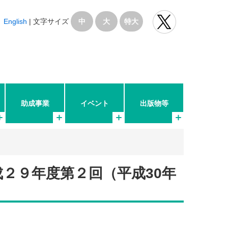
English
|
文字サイズ
中
大
特大
助成事業
イベント
出版物等
２９年度第２回（平成30年