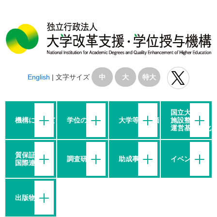
English
|
文字サイズ
中
大
特大
国立大学の
機構について
学位の授与
大学等の評価
施設整備・
運営基盤強化
質保証・
調査研究
助成事業
イベント
国際連携
出版物等