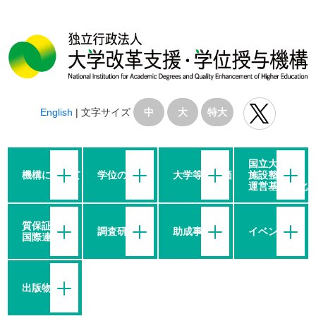
English
|
文字サイズ
中
大
特大
国立大学の
機構について
学位の授与
大学等の評価
施設整備・
運営基盤強化
質保証・
調査研究
助成事業
イベント
国際連携
出版物等