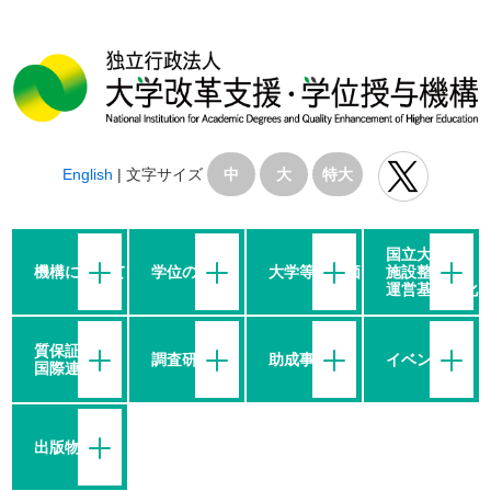
English
|
文字サイズ
中
大
特大
国立大学の
機構について
学位の授与
大学等の評価
施設整備・
運営基盤強化
質保証・
調査研究
助成事業
イベント
国際連携
出版物等