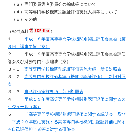
（３）専門委員選考委員会の編成等について
（４）高等専門学校機関別認証評価実施大綱等について
（５）その他
（配付資料
）
１
平成１８年度高等専門学校機関別認証評価委員会（第
３回）議事要旨（案）
２ 平成１９年度高等専門学校機関別認証評価委員会評価
部会及び財務専門部会編成（案）
３－１
高等専門学校機関別認証評価実施大綱 新旧対照表
３－２
高等専門学校評価基準（機関別認証評価） 新旧対照
表
３－３
自己評価実施要項 新旧対照表
４
平成１９年度高等専門学校機関別認証評価に関するス
ケジュール（案）
５
「高等専門学校機関別認証評価に関する説明会」及び
「平成２０年度に実施する高等専門学校機関別認証評価に関す
る自己評価担当者等に対する研修会」