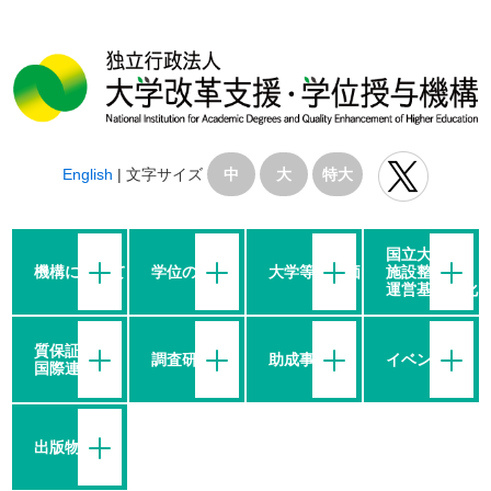
English
|
文字サイズ
中
大
特大
国立大学の
機構について
学位の授与
大学等の評価
施設整備・
運営基盤強化
質保証・
調査研究
助成事業
イベント
国際連携
出版物等