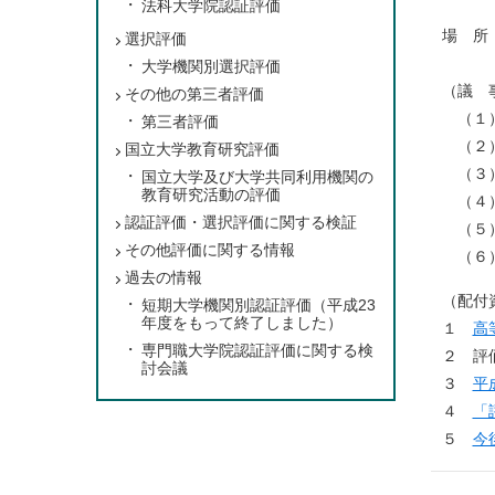
法科大学院認証評価
場 所
選択評価
大学機関別選択評価
（議 
その他の第三者評価
（１）
第三者評価
（２）
国立大学教育研究評価
（３）
国立大学及び大学共同利用機関の
教育研究活動の評価
（４）
認証評価・選択評価に関する検証
（５）
その他評価に関する情報
（６
過去の情報
（配付
短期大学機関別認証評価（平成23
年度をもって終了しました）
１
高
専門職大学院認証評価に関する検
２ 評
討会議
３
平
４
「
５
今