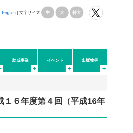
English
|
文字サイズ
中
大
特大
助成事業
イベント
出版物等
成１６年度第４回（平成16年