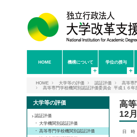
HOME
機構について
学位の授与
HOME
大学等の評価
認証評価
高等専
高等専門学校機関別認証評価委員会 平成１６年度
高等
大学等の評価
12
認証評価
大学機関別認証評価
高等専門学校機関別認証評価
日 時 