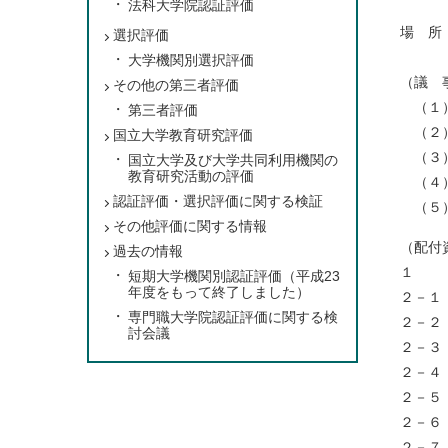
法科大学院認証評価
場 所
選択評価
大学機関別選択評価
（議 
その他の第三者評価
（１）
第三者評価
（２）
国立大学教育研究評価
（３）
国立大学及び大学共同利用機関の
教育研究活動の評価
（４）
認証評価・選択評価に関する検証
（５）
その他評価に関する情報
（配付
過去の情報
短期大学機関別認証評価（平成23
年度をもって終了しました）
２－１
専門職大学院認証評価に関する検
２－
討会議
２－
２－
２－
２－
２－