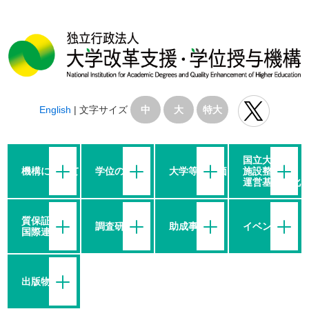
English
|
文字サイズ
中
大
特大
国立大学の
機構について
学位の授与
大学等の評価
施設整備・
運営基盤強化
質保証・
調査研究
助成事業
イベント
国際連携
出版物等