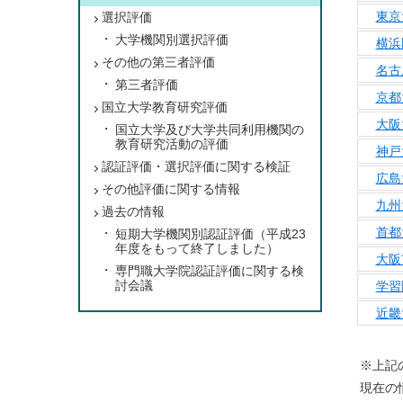
東京
選択評価
大学機関別選択評価
横浜
その他の第三者評価
名古
第三者評価
京都
国立大学教育研究評価
大阪
国立大学及び大学共同利用機関の
教育研究活動の評価
神戸
認証評価・選択評価に関する検証
広島
その他評価に関する情報
九州
過去の情報
首都
短期大学機関別認証評価（平成23
年度をもって終了しました）
大阪
専門職大学院認証評価に関する検
討会議
学習
近畿
※上記
現在の