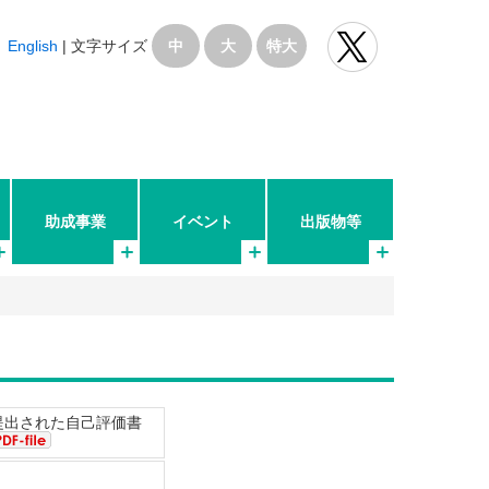
English
|
文字サイズ
中
大
特大
助成事業
イベント
出版物等
提出された自己評価書