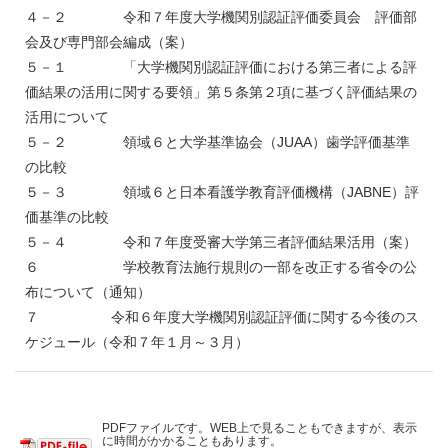
４－２ 令和７年度大学機関別認証評価委員会 評価部
会及び専門部会編成（案）
５－１ 「大学機関別認証評価における第三者による評
価結果の活用に関する要領」第５条第２項に基づく評価結果の
活用について
５－２ 領域６と大学基準協会（JUAA）歯学評価基準
の比較
５－３ 領域６と日本看護学教育評価機構（JABNE）評
価基準の比較
５－４ 令和７年度受審大学第三者評価結果活用（案）
６ 学校教育法施行規則の一部を改正する省令の公
布について（通知）
７ 令和６年度大学機関別認証評価に関する今後のス
ケジュール（令和７年１月～３月）
PDFファイルです。WEB上で見ることもできますが、表示
に時間がかかることもあります。