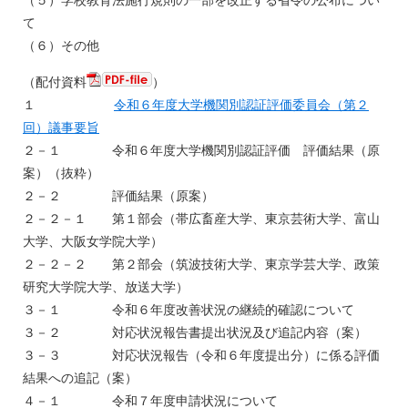
（５）学校教育法施行規則の一部を改正する省令の公布につい
て
（６）その他
（配付資料
）
１
令和６年度大学機関別認証評価委員会（第２
回）議事要旨
２－１ 令和６年度大学機関別認証評価 評価結果（原
案）（抜粋）
２－２ 評価結果（原案）
２－２－１ 第１部会（帯広畜産大学、東京芸術大学、富山
大学、大阪女学院大学）
２－２－２ 第２部会（筑波技術大学、東京学芸大学、政策
研究大学院大学、放送大学）
３－１ 令和６年度改善状況の継続的確認について
３－２ 対応状況報告書提出状況及び追記内容（案）
３－３ 対応状況報告（令和６年度提出分）に係る評価
結果への追記（案）
４－１ 令和７年度申請状況について