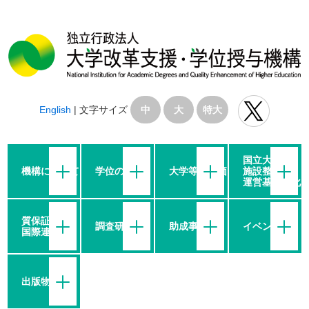
English
|
文字サイズ
中
大
特大
国立大学の
機構について
学位の授与
大学等の評価
施設整備・
運営基盤強化
質保証・
調査研究
助成事業
イベント
国際連携
出版物等