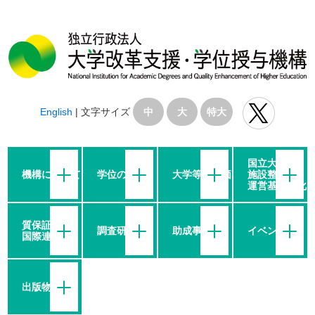
English
|
文字サイズ
中
大
特大
国立大学の
機構について
学位の授与
大学等の評価
施設整備・
運営基盤強化
質保証・
調査研究
助成事業
イベント
国際連携
出版物等