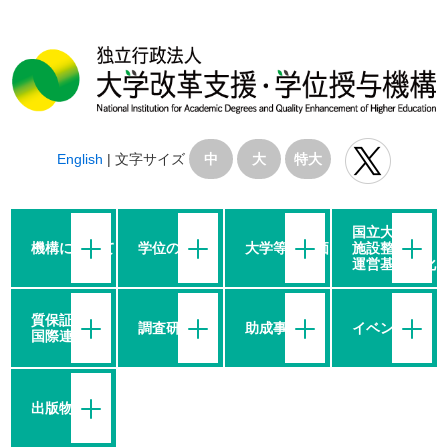
English
|
文字サイズ
中
大
特大
国立大学の
機構について
学位の授与
大学等の評価
施設整備・
運営基盤強化
質保証・
調査研究
助成事業
イベント
国際連携
出版物等