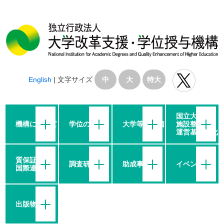
English
|
文字サイズ
中
大
特大
国立大学の
機構について
学位の授与
大学等の評価
施設整備・
運営基盤強化
質保証・
調査研究
助成事業
イベント
国際連携
出版物等