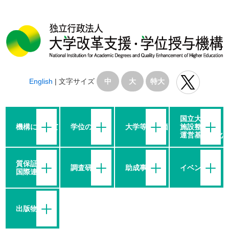
English
|
文字サイズ
中
大
特大
国立大学の
機構について
学位の授与
大学等の評価
施設整備・
運営基盤強化
質保証・
調査研究
助成事業
イベント
国際連携
出版物等