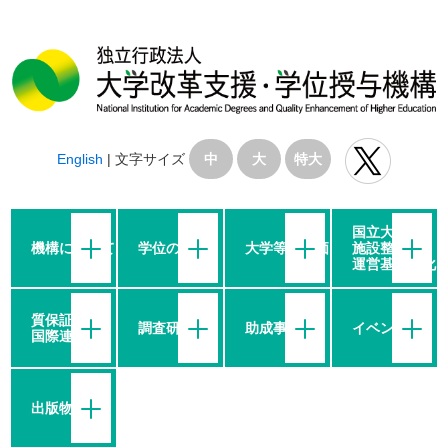
English
|
文字サイズ
中
大
特大
国立大学の
機構について
学位の授与
大学等の評価
施設整備・
運営基盤強化
質保証・
調査研究
助成事業
イベント
国際連携
出版物等