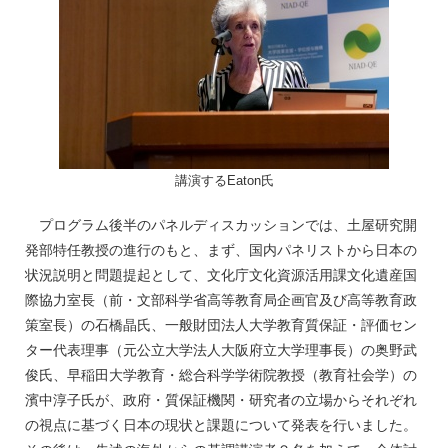
講演するEaton氏
プログラム後半のパネルディスカッションでは、土屋研究開
発部特任教授の進行のもと、まず、国内パネリストから日本の
状況説明と問題提起として、文化庁文化資源活用課文化遺産国
際協力室長（前・文部科学省高等教育局企画官及び高等教育政
策室長）の石橋晶氏、一般財団法人大学教育質保証・評価セン
ター代表理事（元公立大学法人大阪府立大学理事長）の奥野武
俊氏、早稲田大学教育・総合科学学術院教授（教育社会学）の
濱中淳子氏が、政府・質保証機関・研究者の立場からそれぞれ
の視点に基づく日本の現状と課題について発表を行いました。