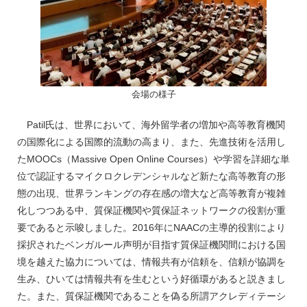
会場の様子
Patil氏は、世界において、海外留学者の増加や高等教育機関
の国際化による国際的流動の高まり、また、先進技術を活用し
たMOOCs（Massive Open Online Courses）や学習を詳細な単
位で認証するマイクロクレデンシャルなど新たな高等教育の形
態の出現、世界ランキングの存在感の増大など高等教育が複雑
化しつつある中、質保証機関や質保証ネットワークの役割が重
要であると示唆しました。2016年にNAACの主導的役割により
採択されたベンガルール声明が目指す質保証機関間における国
境を越えた協力については、情報共有が信頼を、信頼が協調を
生み、ひいては情報共有を生むという好循環があると説きまし
た。また、質保証機関であることを偽る所謂アクレディテーシ