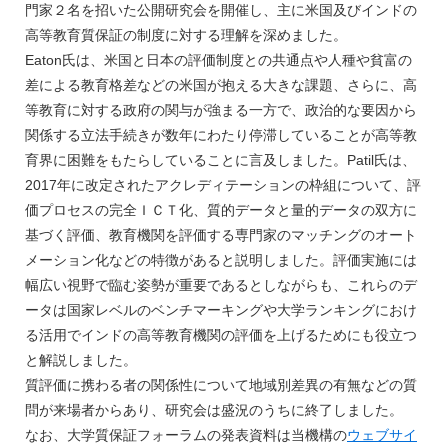
門家２名を招いた公開研究会を開催し、主に米国及びインドの
高等教育質保証の制度に対する理解を深めました。
Eaton氏は、米国と日本の評価制度との共通点や人種や貧富の
差による教育格差などの米国が抱える大きな課題、さらに、高
等教育に対する政府の関与が強まる一方で、政治的な要因から
関係する立法手続きが数年にわたり停滞していることが高等教
育界に困難をもたらしていることに言及しました。Patil氏は、
2017年に改定されたアクレディテーションの枠組について、評
価プロセスの完全ＩＣＴ化、質的データと量的データの双方に
基づく評価、教育機関を評価する専門家のマッチングのオート
メーション化などの特徴があると説明しました。評価実施には
幅広い視野で臨む姿勢が重要であるとしながらも、これらのデ
ータは国家レベルのベンチマーキングや大学ランキングにおけ
る活用でインドの高等教育機関の評価を上げるためにも役立つ
と解説しました。
質評価に携わる者の関係性について地域別差異の有無などの質
問が来場者からあり、研究会は盛況のうちに終了しました。
なお、大学質保証フォーラムの発表資料は当機構の
ウェブサイ