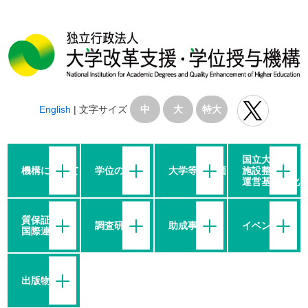
English
|
文字サイズ
中
大
特大
国立大学の
機構について
学位の授与
大学等の評価
施設整備・
運営基盤強化
質保証・
調査研究
助成事業
イベント
国際連携
出版物等