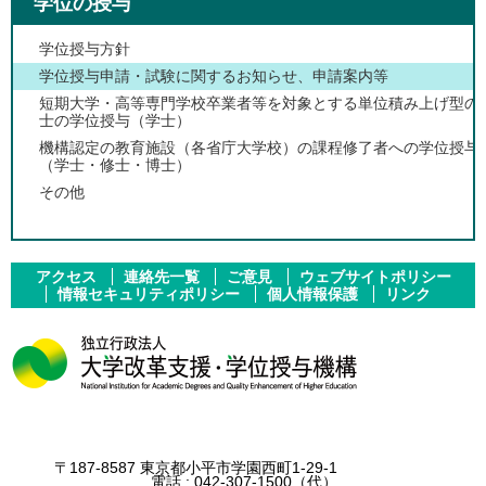
学位の授与
学位授与方針
学位授与申請・試験に関するお知らせ、申請案内等
短期大学・高等専門学校卒業者等を対象とする単位積み上げ型の
士の学位授与（学士）
機構認定の教育施設（各省庁大学校）の課程修了者への学位授与
（学士・修士・博士）
その他
アクセス
連絡先一覧
ご意見
ウェブサイトポリシー
情報セキュリティポリシー
個人情報保護
リンク
〒187-8587 東京都小平市学園西町1-29-1
電話 :
042-307-1500
（代）