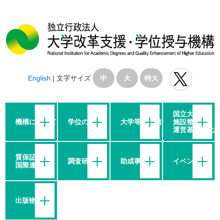
English
|
文字サイズ
中
大
特大
国立大学の
機構について
学位の授与
大学等の評価
施設整備・
運営基盤強化
質保証・
調査研究
助成事業
イベント
国際連携
出版物等