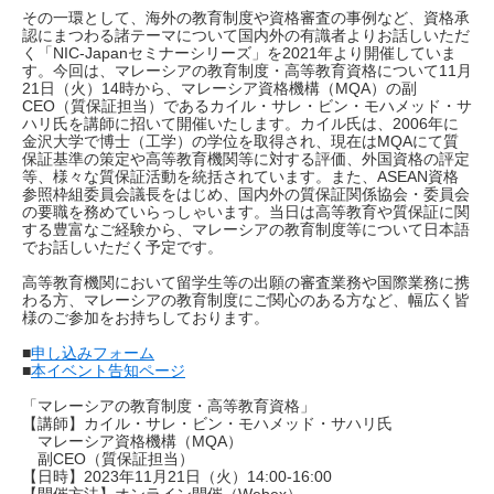
その一環として、海外の教育制度や資格審査の事例など、資格承
認にまつわる諸テーマについて国内外の有識者よりお話しいただ
く「NIC-Japanセミナーシリーズ」を2021年より開催していま
す。今回は、マレーシアの教育制度・高等教育資格について11月
21日（火）14時から、マレーシア資格機構（MQA）の副
CEO（質保証担当）であるカイル・サレ・ビン・モハメッド・サ
ハリ氏を講師に招いて開催いたします。カイル氏は、2006年に
金沢大学で博士（工学）の学位を取得され、現在はMQAにて質
保証基準の策定や高等教育機関等に対する評価、外国資格の評定
等、様々な質保証活動を統括されています。また、ASEAN資格
参照枠組委員会議長をはじめ、国内外の質保証関係協会・委員会
の要職を務めていらっしゃいます。当日は高等教育や質保証に関
する豊富なご経験から、マレーシアの教育制度等について日本語
でお話しいただく予定です。
高等教育機関において留学生等の出願の審査業務や国際業務に携
わる方、マレーシアの教育制度にご関心のある方など、幅広く皆
様のご参加をお持ちしております。
■
申し込みフォーム
■
本イベント告知ページ
「マレーシアの教育制度・高等教育資格」
【講師】カイル・サレ・ビン・モハメッド・サハリ氏
マレーシア資格機構（MQA）
副CEO（質保証担当）
【日時】2023年11月21日（火）14:00-16:00