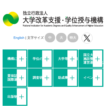
English
|
文字サイズ
中
大
特大
国立大学の
機構について
学位の授与
大学等の評価
施設整備・
運営基盤強化
質保証・
調査研究
助成事業
イベント
国際連携
出版物等