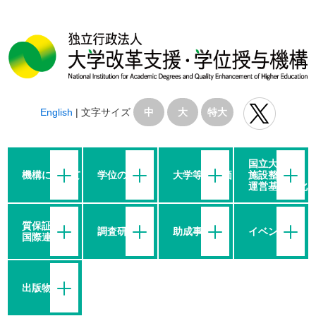
English
|
文字サイズ
中
大
特大
国立大学の
機構について
学位の授与
大学等の評価
施設整備・
運営基盤強化
質保証・
調査研究
助成事業
イベント
国際連携
出版物等