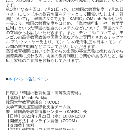
にまつわる諸テーマについて国内外の有識者よりお話しいただき
ます。
第1弾となる今回は、7月21日（水）に韓国の教育制度、7月28日
（水）にモンゴルの教育制度をテーマとして開催いたします。韓
国については、韓国のNICである「KARIC」のMinah Parkセンタ
ー長より、韓国の教育制度をはじめ、「単位銀行制」や「独学学
位制」といった韓国の独自のシステムなどについて、韓国のNIC
の立場からお話しいただきます。また、モンゴルについては、モ
ンゴルの高等教育政策や国際交流などをご専門とされるミャグマ
ル アリウントヤー氏より、モンゴルの教育制度や日本・モンゴ
ル間の留学動向などについてお話しいただきます。
高等教育機関において外国からの出願の審査業務に携わる方から
国際業務に携わる方、両国の教育制度にご関心のある方など、幅
広く皆様のご参加をお持ちしております。
■
本イベント告知ページ
日程①「韓国の教育制度・高等教育資格」
【講師】Minah Park氏
韓国大学教育協議会（KCUE）
大学革新支援室国際化支援チーム長
兼 韓国高等教育情報センター（KARIC）長
【日時】2021年7月21日（水）10:00-12:00
【開催方法】オンライン開催（ZOOM）
【参加費】無料