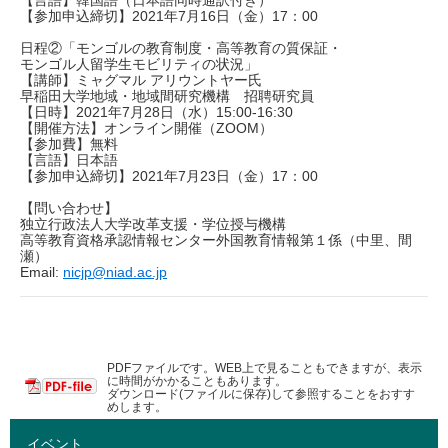
【言語】韓国語（日本語同時通訳付き）
【参加申込締切】2021年7月16日（金）17：00
日程②「モンゴルの教育制度・高等教育の質保証・
モンゴル人留学生モビリティの状況」
【講師】ミャグマル アリウントヤー氏
早稲田大学地域・地域間研究機構 招聘研究員
【日時】2021年7月28日（水）15:00-16:30
【開催方法】オンライン開催（ZOOM）
【参加費】無料
【言語】日本語
【参加申込締切】2021年7月23日（金）17：00
【問い合わせ】
独立行政法人大学改革支援・学位授与機構
高等教育資格承認情報センター外国教育情報第１係（中里、間
瀬）
Email:
nicjp@niad.ac.jp
PDFファイルです。WEB上で見ることもできますが、表示
に時間がかかることもあります。
ダウンロード(ファイルに保存)して参照することをおすす
めします。
イベント