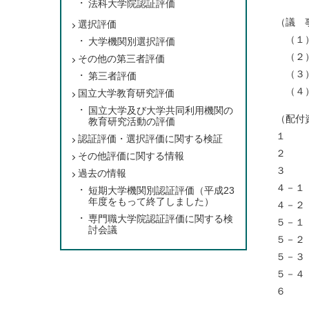
法科大学院認証評価
議 
（議 
選択評価
（１）
大学機関別選択評価
（２）
その他の第三者評価
（３）
第三者評価
（４）
国立大学教育研究評価
国立大学及び大学共同利用機関の
（配付
教育研究活動の評価
認証評価・選択評価に関する検証
２ 
その他評価に関する情報
３ 評
過去の情報
４－１
短期大学機関別認証評価（平成23
年度をもって終了しました）
４－２
専門職大学院認証評価に関する検
５－
討会議
５－
５－
５－
６ 高