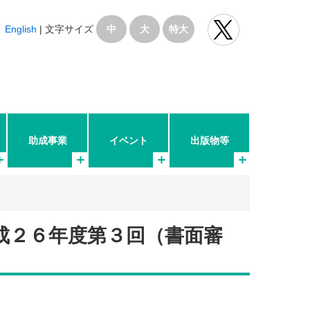
English
|
文字サイズ
中
大
特大
助成事業
イベント
出版物等
成２６年度第３回（書面審