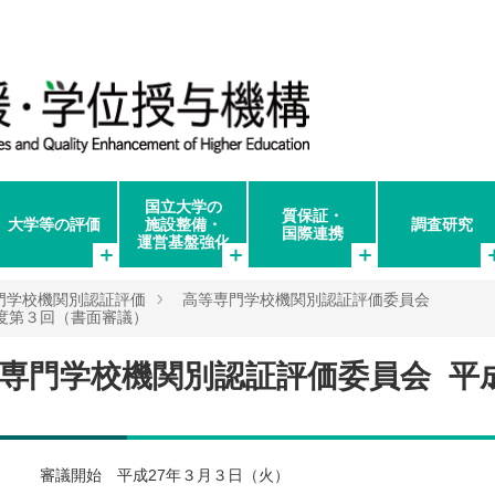
国立大学の
質保証・
大学等の評価
施設整備・
調査研究
国際連携
運営基盤強化
門学校機関別認証評価
高等専門学校機関別認証評価委員会
度第３回（書面審議）
専門学校機関別認証評価委員会 平
 審議開始 平成27年３月３日（火）