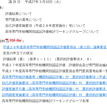
決 日 平成27年３月10日（火）
事）
 評価結果について
 専門委員の選考について
 自己評価実施要項（平成２８年度実施分）等について
 高等専門学校機関別認証評価検討ワーキンググループについて
資料
）
１
平成２６年度高等専門学校機関別認証評価委員会（第２回）議事要旨
意見の申立ての状況
価結果（案）（基準１～１１）（選択的評価事項Ａ、Ｂ）
 平成２７年度高等専門学校機関別認証評価 評価部会及び専門部会編
 平成２７年度高等専門学校機関別認証評価委員会専門委員選考結果一
１
高等専門学校評価基準（機関別認証評価）付 選択的評価事項（平成
２
自己評価実施要項（高等専門学校機関別認証評価）付 選択的評価事
３
評価実施手引書（高等専門学校機関別認証評価）付 選択的評価事項
４
訪問調査実施要項（高等専門学校機関別認証評価）付 選択的評価事
等専門学校機関別認証評価検討ワーキンググループ名簿