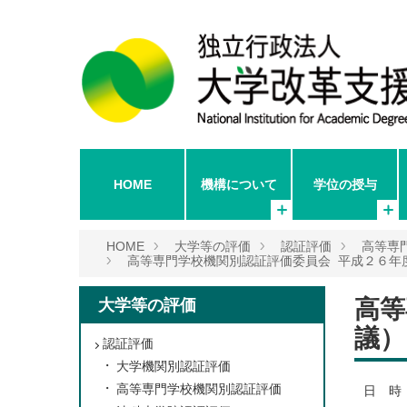
HOME
機構について
学位の授与
HOME
大学等の評価
認証評価
高等専
高等専門学校機関別認証評価委員会 平成２６年
高等
大学等の評価
議）
認証評価
大学機関別認証評価
高等専門学校機関別認証評価
日 時