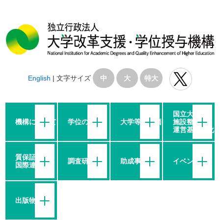
English
|
文字サイズ
中
大
特大
国立大学の
機構について
学位の授与
大学等の評価
施設整備・
運営基盤強化
質保証・
調査研究
助成事業
イベント
国際連携
出版物等