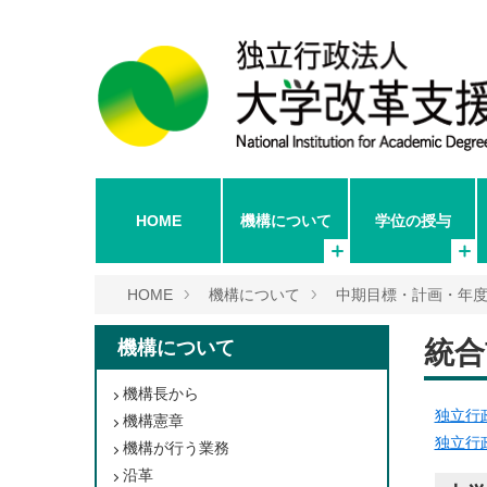
HOME
機構について
学位の授与
HOME
機構について
中期目標・計画・年
統合
機構について
機構長から
独立行
機構憲章
独立行
機構が行う業務
沿革