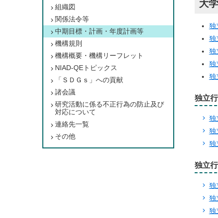
大
組織図
関係法令等
独
中期目標・計画・年度計画等
独
機構規則
独
機構概要・機構リーフレット
独
NIAD-QEトピックス
独
「ＳＤＧｓ」への貢献
諸会議
独立行
研究活動に係る不正行為の防止及び
対応について
独
連絡先一覧
独
その他
独
独立行
独
独
独