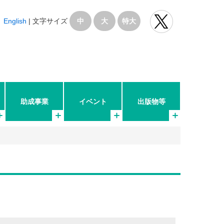
English
|
文字サイズ
中
大
特大
助成事業
イベント
出版物等