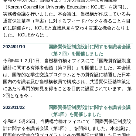
令和６年3月5日、当機構はソウルの韓国大学教育協議会
（Korean Council for University Education：KCUE）を訪問し、
実務者会議を行いました。本会議は、当機構が作成している共
通質保証基準（草案）に対するフィードバックを得ることを目
的に開催され、KCUEと直接意見を交わす貴重な機会となりま
した。 KCUEからは...
2024/01/10
国際質保証制度設計に関する有識者会議
（第２回）を開催しました
令和5年１２月1日、当機構竹橋オフィスにて「国際質保証制度
設計に関する有識者会議（第２回）」を開催しました。本会議
は、国際的な学生交流プログラムとその質保証に精通した日本
国内の有識者及び当機構教員で構成され、共通質保証基準策定
にあたり専門的知見を得ることを目的に設置されています。 第
2回となる今...
2023/11/22
国際質保証制度設計に関する有識者会議
（第1回）を開催しました
令和5年5月25日、当機構竹橋オフィスにて「国際質保証制度設
計に関する有識者会議（第1回）」を開催しました。本会議は、
国際的な学生交流プログラムとその質保証に精通した日本国内