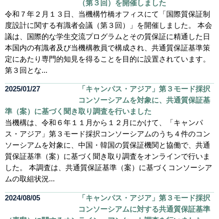
（第３回）を開催しました
令和７年２月１３日、当機構竹橋オフィスにて「国際質保証制
度設計に関する有識者会議（第３回）」を開催しました。 本会
議は、国際的な学生交流プログラムとその質保証に精通した日
本国内の有識者及び当機構教員で構成され、共通質保証基準策
定にあたり専門的知見を得ることを目的に設置されています。
第３回とな...
2025/01/27
「キャンパス・アジア」第３モード採択
コンソーシアムを対象に、共通質保証基
準（案）に基づく聞き取り調査を行いました
当機構は、令和６年１１月から１２月にかけて、「キャンパ
ス・アジア」第３モード採択コンソーシアムのうち４件のコン
ソーシアムを対象に、中国・韓国の質保証機関と協働で、共通
質保証基準（案）に基づく聞き取り調査をオンラインで行いま
した。 本調査は、共通質保証基準（案）に基づくコンソーシア
ムの取組状況...
2024/08/05
「キャンパス・アジア」第３モード採択
コンソーシアムに対する共通質保証基準