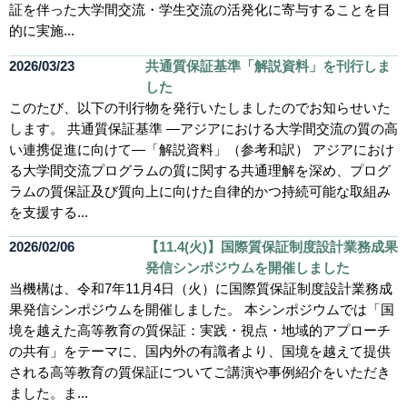
証を伴った大学間交流・学生交流の活発化に寄与することを目
的に実施...
2026/03/23
共通質保証基準「解説資料」を刊行しま
した
このたび、以下の刊行物を発行いたしましたのでお知らせいた
します。 共通質保証基準 ―アジアにおける大学間交流の質の高
い連携促進に向けて―「解説資料」（参考和訳） アジアにおけ
る大学間交流プログラムの質に関する共通理解を深め、プログ
ラムの質保証及び質向上に向けた自律的かつ持続可能な取組み
を支援する...
2026/02/06
【11.4(火)】国際質保証制度設計業務成果
発信シンポジウムを開催しました
当機構は、令和7年11月4日（火）に国際質保証制度設計業務成
果発信シンポジウムを開催しました。 本シンポジウムでは「国
境を越えた高等教育の質保証：実践・視点・地域的アプローチ
の共有」をテーマに、国内外の有識者より、国境を越えて提供
される高等教育の質保証についてご講演や事例紹介をいただき
ました。ま...