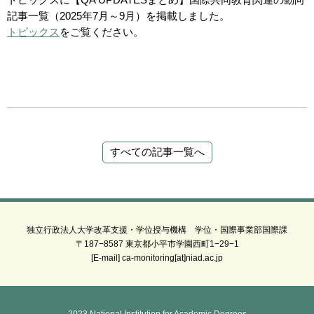
トピックスに【QA UPDATESまとめ】国際共同教育関連の動向
記事一覧（2025年7月～9月）を掲載しました。
トピックス
をご覧ください。
すべての記事一覧へ
独立行政法人大学改革支援・学位授与機構 学位・国際事業部国際課
〒187−8587 東京都小平市学園西町1−29−1
[E-mail] ca-monitoring[at]niad.ac.jp
2023 National Institution for Academic Degrees